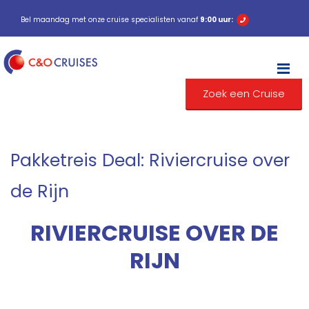
Bel maandag met onze cruise specialisten vanaf
9:00 uur:
M
Zoek een Cruise
Pakketreis Deal: Riviercruise over
de Rijn
RIVIERCRUISE OVER DE
RIJN