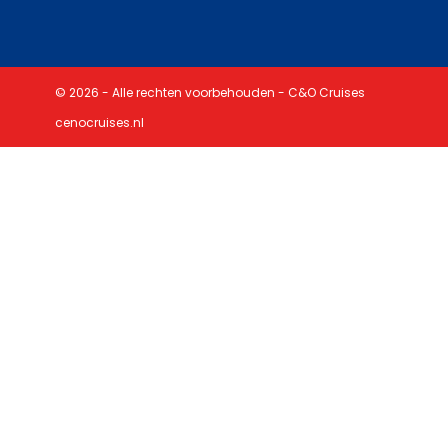
© 2026 - Alle rechten voorbehouden - C&O Cruises
cenocruises.nl