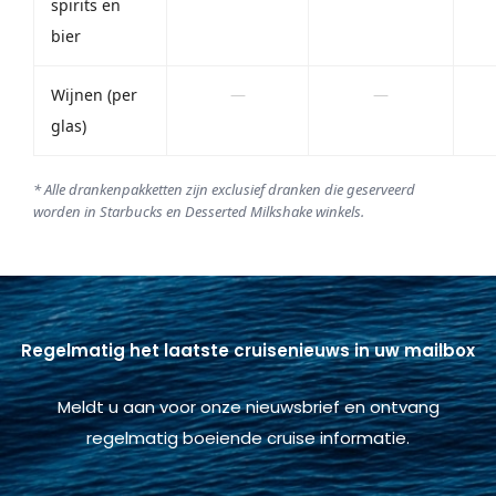
spirits en
bier
Wijnen (per
—
—
glas)
* Alle drankenpakketten zijn exclusief dranken die geserveerd
worden in Starbucks en Desserted Milkshake winkels.
Regelmatig het laatste cruisenieuws in uw mailbox
Meldt u aan voor onze nieuwsbrief en ontvang
regelmatig boeiende cruise informatie.