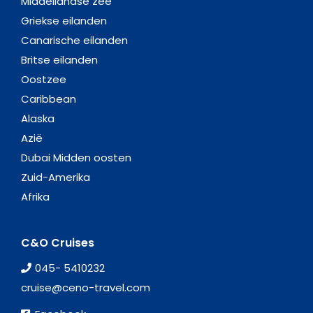
Middellandse zee
Griekse eilanden
Canarische eilanden
Britse eilanden
Oostzee
Caribbean
Alaska
Azië
Dubai Midden oosten
Zuid-Amerika
Afrika
C&O Cruises
045- 5410232
cruise@ceno-travel.com