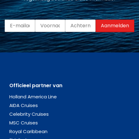
Holland America Line
AIDA Cruises
Celebrity Cruises
MSC Cruises
Royal Caribbean
TUI Cruises
Disney Cruise Line
Norwegian Cruise Line
Oceania Cruises
Regent Seven Seas
Seabourn Cruises
Silverseas Cruises
Explora Journeys
Populaire bestemmingen