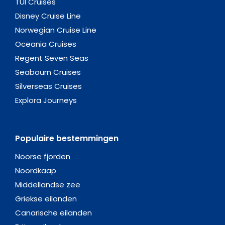
Noorse fjorden
Noordkaap
Middellandse zee
Griekse eilanden
Canarische eilanden
Britse eilanden
Oostzee
Caribbean
Alaska
Azië
Dubai Midden oosten
Zuid-Amerika
Afrika
C&O Cruises