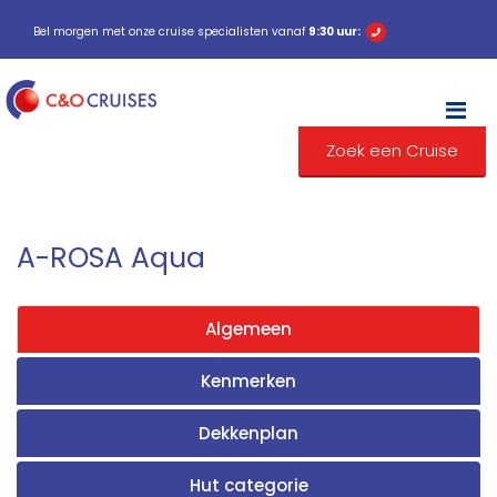
Bel morgen met onze cruise specialisten vanaf
9:30 uur:
M
Zoek een Cruise
A-ROSA Aqua
Algemeen
Kenmerken
Dekkenplan
Hut categorie