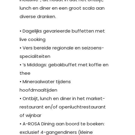
hoofdmaaltijden
• Ontbijt, lunch en diner in het market-
restaurant en/of openluchtrestaurant
of wijnbar
• A-ROSA Dining aan boord te boeken:
exclusief 4-gangendiners (kleine
meerprijs)
• BBQ buffet op het achterdek
(afhankelijk van het weer)
Er zijn verschillende hut categorieën die
u kunt kiezen. Alle hutten aan boord van
A-Rosa Aqua zijn buitenhutten.
*Boekt u op het basictarief dan zijn
er geen maaltijden inbegrepen