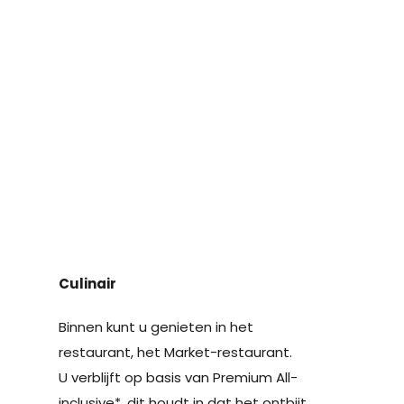
Culinair
Binnen kunt u genieten in het
restaurant, het Market-restaurant.
U verblijft op basis van Premium All-
inclusive*, dit houdt in dat het ontbijt,
lunch en diner en een groot scala aan
diverse dranken.
• Dagelijks gevarieerde buffetten met
live cooking
• Vers bereide regionale en seizoens-
specialiteiten
• ‘s Middags: gebakbuffet met koffie en
thee
• Mineraalwater tijdens