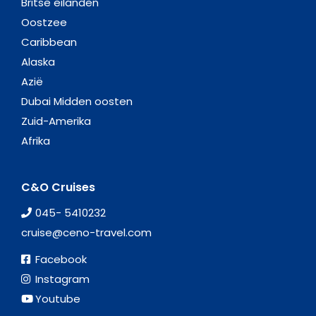
045- 5410232
cruise@ceno-travel.com
Facebook
Instagram
Youtube
Adres (bezoek op afspraak)
Locht 40
Kerkrade
C&O Algemeen
Contact
Algemene voorwaarden
Vacatures
Openingstijden