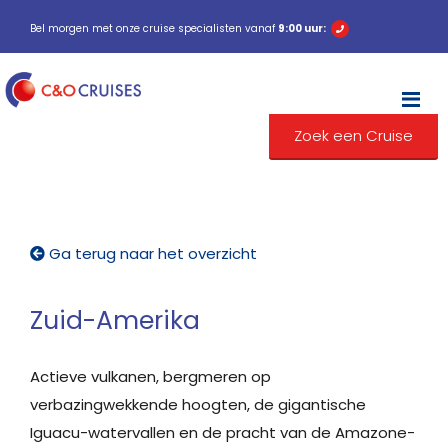
Bel morgen met onze cruise specialisten vanaf
9:00 uur:
M
Zoek een Cruise
Ga terug naar het overzicht
Zuid-Amerika
Actieve vulkanen, bergmeren op
verbazingwekkende hoogten, de gigantische
Iguacu-watervallen en de pracht van de Amazone-