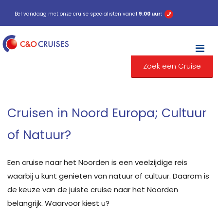
Bel vandaag met onze cruise specialisten vanaf
9:00 uur:
M
Zoek een Cruise
Cruisen in Noord Europa; Cultuur
of Natuur?
Een cruise naar het Noorden is een veelzijdige reis
waarbij u kunt genieten van natuur of cultuur. Daarom is
de keuze van de juiste cruise naar het Noorden
belangrijk. Waarvoor kiest u?