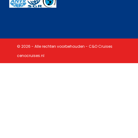
© 2026 - Alle rechten voorbehouden - C&O Cruises
cenocruises.nl