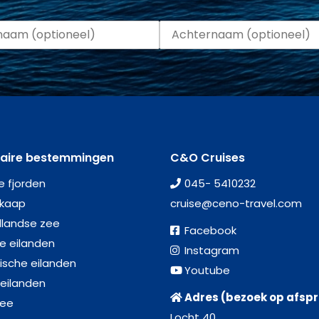
laire bestemmingen
C&O Cruises
e fjorden
045- 5410232
kaap
cruise@ceno-travel.com
llandse zee
Facebook
se eilanden
Instagram
ische eilanden
Youtube
 eilanden
Adres (bezoek op afsp
zee
Locht 40