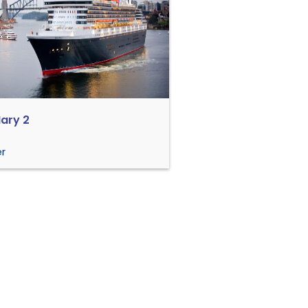
ary 2
r