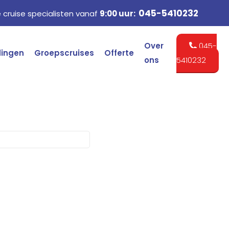
045-5410232
cruise specialisten vanaf
9:00 uur:
Over
045-
dingen
Groepscruises
Offerte
ons
5410232