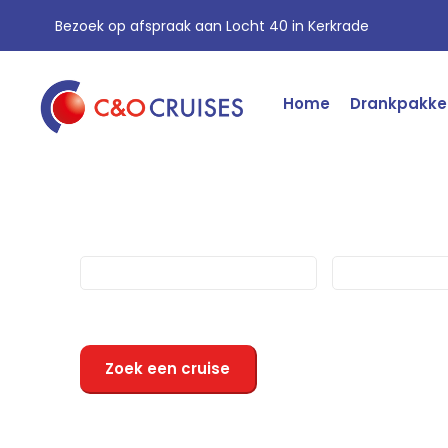
Bezoek op afspraak aan Locht 40 in Kerkrade
Home
Drankpakke
Bestemming
Rederij
Zoek een cruise