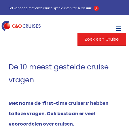
Bel vandaag met onze cruise specialisten tot
17:30 uur:
M
Zoek een Cruise
De 10 meest gestelde cruise
vragen
Met name de ‘first-time cruisers’ hebben
talloze vragen. Ook bestaan er veel
vooroordelen over cruisen.