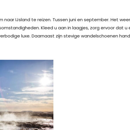
ar IJsland te reizen. Tussen juni en september. Het weer in
somstandigheden. Kleed u aan in laagjes, zorg ervoor dat u 
bodige luxe. Daarnaast zijn stevige wandelschoenen handig, 