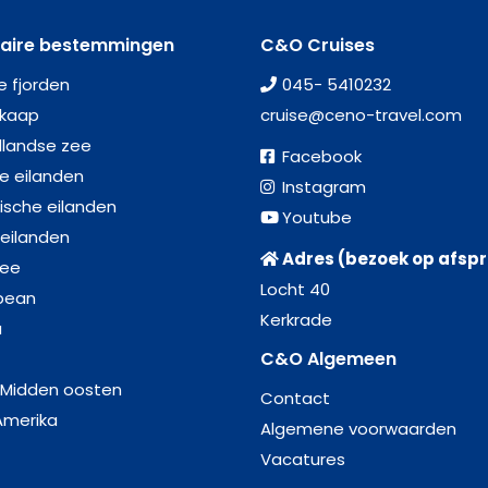
laire bestemmingen
C&O Cruises
e fjorden
045- 5410232
kaap
cruise@ceno-travel.com
llandse zee
Facebook
se eilanden
Instagram
ische eilanden
Youtube
 eilanden
Adres (bezoek op afsp
zee
Locht 40
bean
Kerkrade
a
C&O Algemeen
 Midden oosten
Contact
Amerika
Algemene voorwaarden
Vacatures