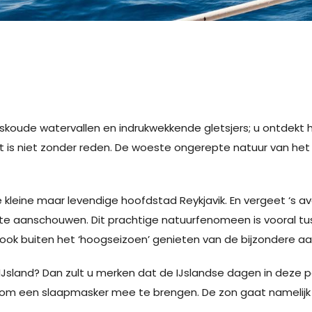
skoude watervallen en indrukwekkende gletsjers; u ontdekt he
at is niet zonder reden. De woeste ongerepte natuur van het
 kleine maar levendige hoofdstad Reykjavik. En vergeet ‘s a
ht te aanschouwen. Dit prachtige natuurfenomeen is vooral 
ook buiten het ‘hoogseizoen’ genieten van de bijzondere aan
sland? Dan zult u merken dat de IJslandse dagen in deze peri
 om een slaapmasker mee te brengen. De zon gaat namelijk