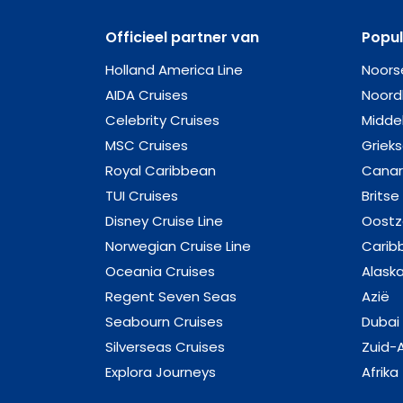
Officieel partner van
Popu
Holland America Line
Noors
AIDA Cruises
Noord
Celebrity Cruises
Midde
MSC Cruises
Griek
Royal Caribbean
Canar
TUI Cruises
Britse
Disney Cruise Line
Oost
Norwegian Cruise Line
Carib
Oceania Cruises
Alask
Regent Seven Seas
Azië
Seabourn Cruises
Dubai
Silverseas Cruises
Zuid-
Explora Journeys
Afrika