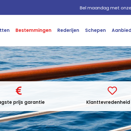
Bel maandag met onze 
tten
Bestemmingen
Rederijen
Schepen
Aanbie
gste prijs garantie
Klanttevredenheid 