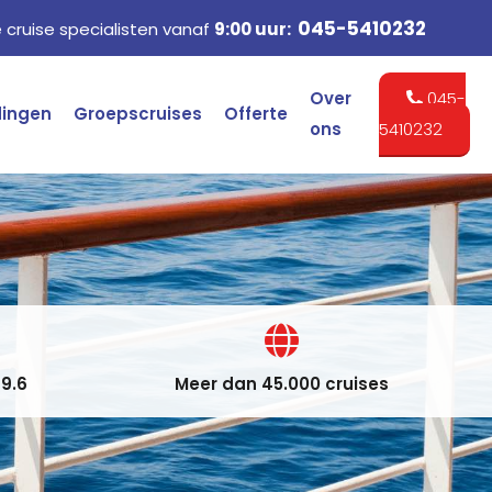
045-5410232
cruise specialisten vanaf
9:00 uur:
Over
045-
dingen
Groepscruises
Offerte
ons
5410232
9.6
Meer dan 45.000 cruises