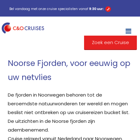
Bel vandaag met onze cruise specialisten vanaf
9:30 uur:
M
Zoek een Cruise
Noorse Fjorden, voor eeuwig op
uw netvlies
De fjorden in Noorwegen behoren tot de
beroemdste natuurwonderen ter wereld en mogen
beslist niet ontbreken op uw cruisereizen bucket list.
De uitzichten in de Noorse fjorden zijn
adembenemend.
Cruise relaxed vanuit Nederland naar Noorwegen.