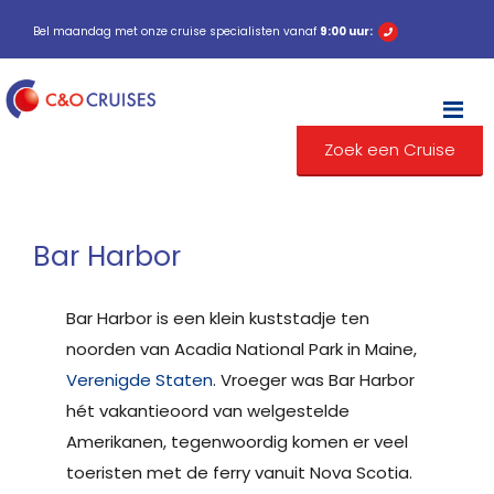
Bel maandag met onze cruise specialisten vanaf
9:00 uur:
M
Zoek een Cruise
Bar Harbor
Bar Harbor is een klein kuststadje ten
noorden van Acadia National Park in Maine,
Verenigde Staten
. Vroeger was Bar Harbor
hét vakantieoord van welgestelde
Amerikanen, tegenwoordig komen er veel
toeristen met de ferry vanuit Nova Scotia.