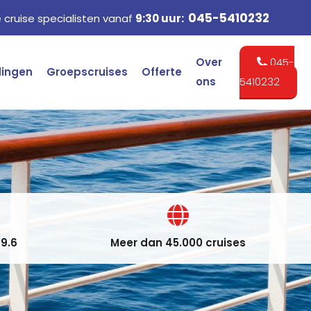
045-5410232
cruise specialisten vanaf
9:30 uur:
Over
045-
dingen
Groepscruises
Offerte
ons
5410232
9.6
Meer dan 45.000 cruises