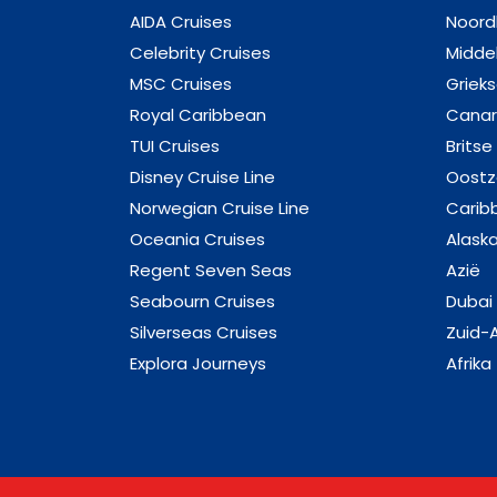
AIDA Cruises
Noord
Celebrity Cruises
Midde
MSC Cruises
Griek
Royal Caribbean
Canar
TUI Cruises
Britse
Disney Cruise Line
Oost
Norwegian Cruise Line
Carib
Oceania Cruises
Alask
Regent Seven Seas
Azië
Seabourn Cruises
Dubai
Silverseas Cruises
Zuid-
Explora Journeys
Afrika