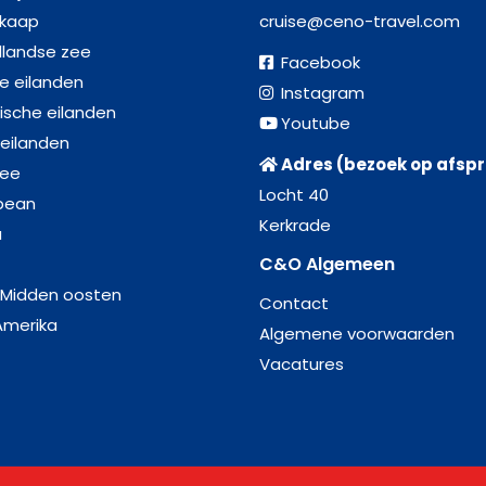
kaap
cruise@ceno-travel.com
llandse zee
Facebook
se eilanden
Instagram
ische eilanden
Youtube
 eilanden
Adres (bezoek op afsp
zee
Locht 40
bean
Kerkrade
a
C&O Algemeen
 Midden oosten
Contact
Amerika
Algemene voorwaarden
Vacatures