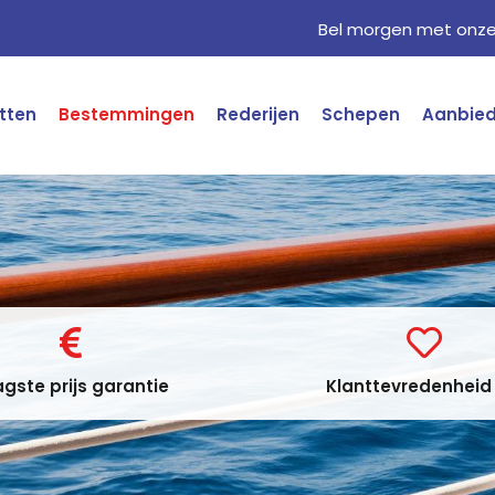
Bel morgen met onze 
tten
Bestemmingen
Rederijen
Schepen
Aanbie
gste prijs garantie
Klanttevredenheid 