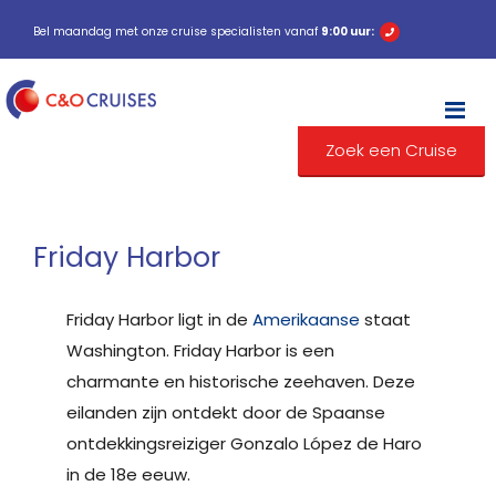
Bel maandag met onze cruise specialisten vanaf
9:00 uur:
M
Zoek een Cruise
Friday Harbor
Friday Harbor ligt in de
Amerikaanse
staat
Washington. Friday Harbor is een
charmante en historische zeehaven. Deze
eilanden zijn ontdekt door de Spaanse
ontdekkingsreiziger Gonzalo López de Haro
in de 18e eeuw.