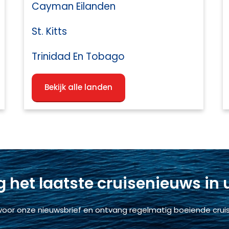
Cayman Eilanden
St. Kitts
Trinidad En Tobago
Bekijk alle landen
 het laatste cruisenieuws in
voor onze nieuwsbrief en ontvang regelmatig boeiende cruis