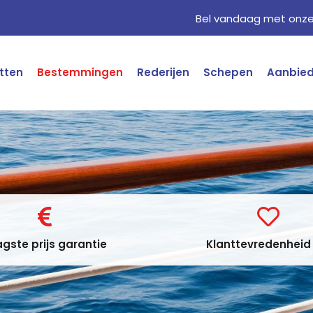
Bel vandaag met onze 
tten
Bestemmingen
Rederijen
Schepen
Aanbie
gste prijs garantie
Klanttevredenheid 