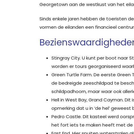
Georgetown aan de westkust van het eila
Sinds enkele jaren hebben de toeristen d
vormen de eilanden een financieel centr
Bezienswaardighede
Stingray City. U kunt per boot naar 
worden er tours georganiseerd waarb
Green Turtle Farm. De eerste Green T
de bedreigde zeeschildpad te bescherm
schildpadhoorn, maar waar ook allerle
Hell in West Bay, Grand Cayman. Dit
opmerking dat u in ‘de hel’ geweest 
Pedro Castle. Dit kasteel werd oors
het fort iets te maken heeft met de
East End. Hier spuiten waterstralen 