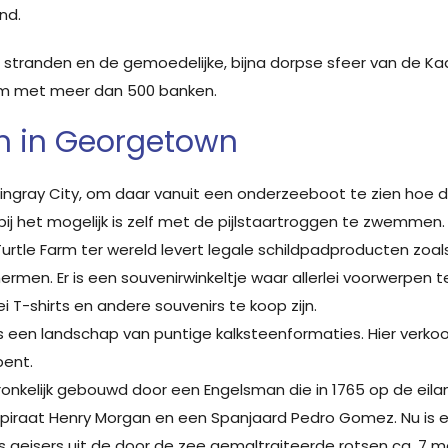
nd.
e stranden en de gemoedelijke, bijna dorpse sfeer van de K
um met meer dan 500 banken.
n in Georgetown
Stingray City, om daar vanuit een onderzeeboot te zien hoe 
ij het mogelijk is zelf met de pijlstaartroggen te zwemmen.
urtle Farm ter wereld levert legale schildpadproducten zoals
en. Er is een souvenirwinkeltje waar allerlei voorwerpen te k
i T-shirts en andere souvenirs te koop zijn.
 is een landschap van puntige kalksteenformaties. Hier verk
bent.
pronkelijk gebouwd door een Engelsman die in 1765 op de ei
 piraat Henry Morgan en een Spanjaard Pedro Gomez. Nu is e
als geisers uit de door de zee gemaltraiteerde rotsen ca. 7