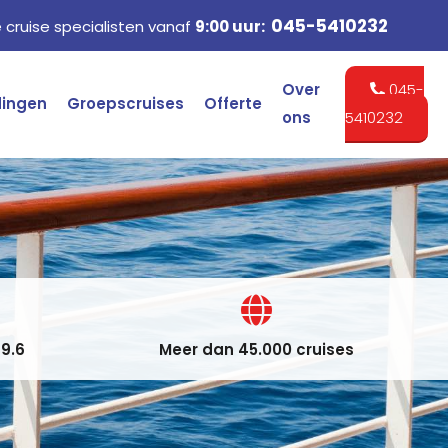
045-5410232
cruise specialisten vanaf
9:00 uur:
Over
045-
dingen
Groepscruises
Offerte
ons
5410232
9.6
Meer dan 45.000 cruises