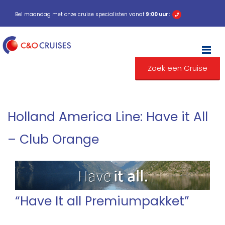
Bel maandag met onze cruise specialisten vanaf
9:00 uur:
M
Zoek een Cruise
Holland America Line: Have it All
– Club Orange
“Have It all Premiumpakket”