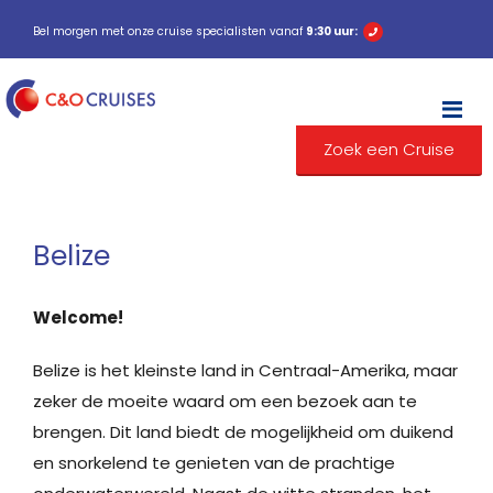
Bel morgen met onze cruise specialisten vanaf
9:30 uur:
M
Zoek een Cruise
Belize
Welcome!
Belize is het kleinste land in Centraal-Amerika, maar
zeker de moeite waard om een bezoek aan te
brengen. Dit land biedt de mogelijkheid om duikend
en snorkelend te genieten van de prachtige