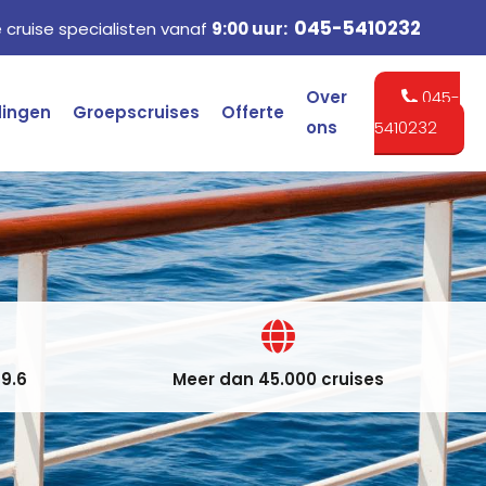
045-5410232
cruise specialisten vanaf
9:00 uur:
Over
045-
dingen
Groepscruises
Offerte
ons
5410232
9.6
Meer dan 45.000 cruises