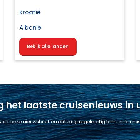
Kroatië
Albanië
Bekijk alle landen
 het laatste cruisenieuws in
voor onze nieuwsbrief en ontvang regelmatig boeiende cruis