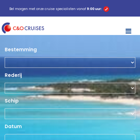
Bel morgen met onze cruise specialisten vanaf
9:00 uur:
M
Bestemming
Rederij
Schip
Datum