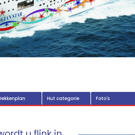
Dekkenplan
Hut categorie
Foto's
ordt u flink in