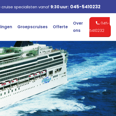
045-5410232
cruise specialisten vanaf
9:30 uur:
Over
045-
dingen
Groepscruises
Offerte
ons
5410232