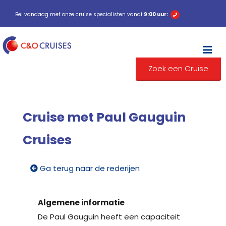
Bel vandaag met onze cruise specialisten vanaf
9:00 uur:
M
Zoek een Cruise
Cruise met Paul Gauguin
Cruises
Ga terug naar de rederijen
Algemene informatie
De Paul Gauguin heeft een capaciteit