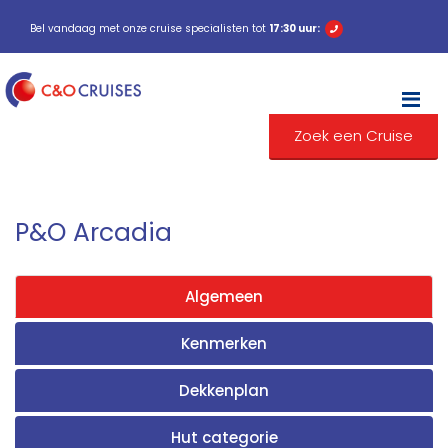
Bel vandaag met onze cruise specialisten tot
17:30 uur:
M
Zoek een Cruise
P&O Arcadia
Algemeen
Kenmerken
Dekkenplan
Hut categorie