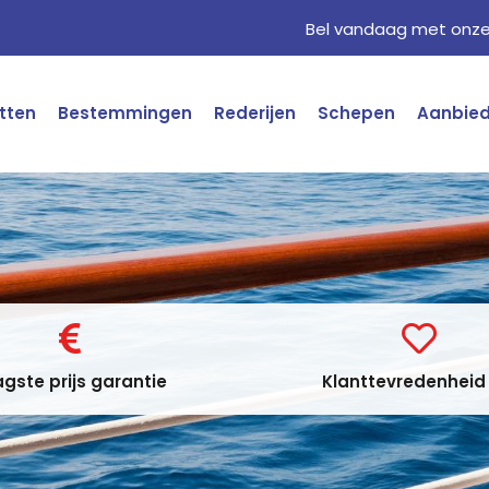
Bel vandaag met onze 
tten
Bestemmingen
Rederijen
Schepen
Aanbie
gste prijs garantie
Klanttevredenheid 