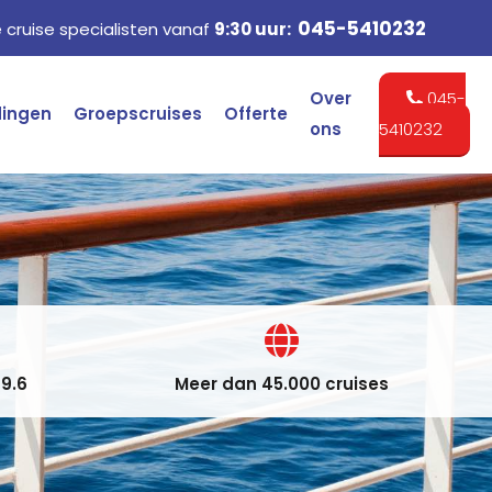
045-5410232
cruise specialisten vanaf
9:30 uur:
Over
045-
dingen
Groepscruises
Offerte
ons
5410232
9.6
Meer dan 45.000 cruises