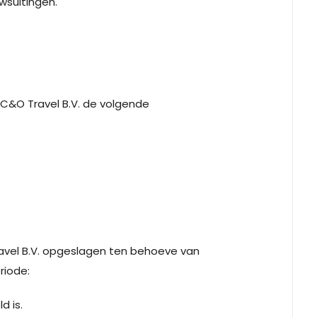
wsuitingen.
C&O Travel B.V. de volgende
vel B.V. opgeslagen ten behoeve van
riode:
 is.