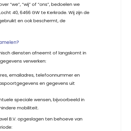
over “we”, “wij” of “ons”, bedoelen we
cht 40, 6466 GW te Kerkrade. Wij zijn de
gebruikt en ook beschermt, de
zamelen?
fonisch diensten afneemt of langskomt in
 gegevens verwerken:
res, emailadres, telefoonnummer en
paspoortgegevens en gegevens uit
uele speciale wensen, bijvoorbeeld in
ndere mobiliteit.
vel B.V. opgeslagen ten behoeve van
riode: