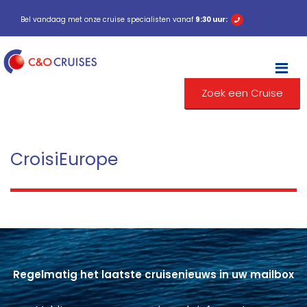
Bel vandaag met onze cruise specialisten vanaf
9:30 uur:
M
Zoek een Cruise
CroisiEurope
Regelmatig het laatste cruisenieuws in uw mailbox