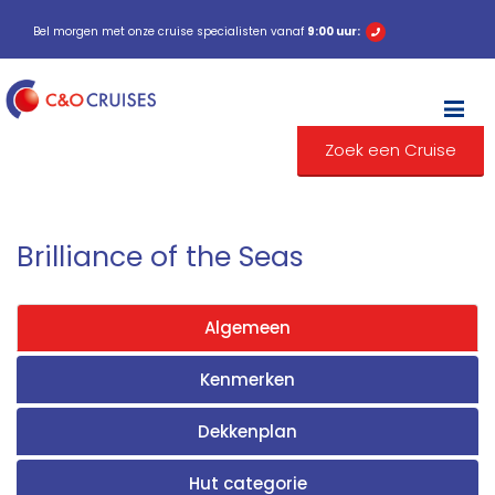
Bel morgen met onze cruise specialisten vanaf
9:00 uur:
M
Zoek een Cruise
Brilliance of the Seas
Algemeen
Kenmerken
Dekkenplan
Hut categorie