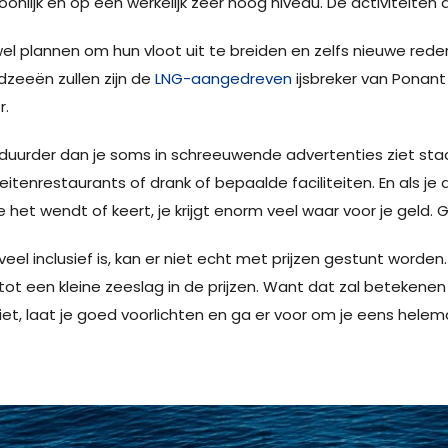
oonlijk en op een werkelijk zeer hoog niveau. De activiteiten 
n wel plannen om hun vloot uit te breiden en zelfs nieuwe rede
dzeeën zullen zijn de
LNG-aangedreven
ijsbreker van Ponant 
r.
n duurder dan je soms in schreeuwende advertenties ziet staa
eitenrestaurants of drank of bepaalde faciliteiten. En als je
het wendt of keert, je krijgt enorm veel waar voor je geld. G
o veel inclusief is, kan er niet echt met prijzen gestunt wor
tot een kleine zeeslag in de prijzen. Want dat zal betekene
 niet, laat je goed voorlichten en ga er voor om je eens hel