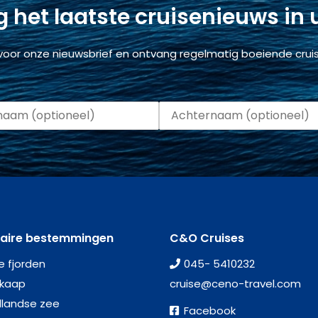
 het laatste cruisenieuws in
voor onze nieuwsbrief en ontvang regelmatig boeiende cruis
laire bestemmingen
C&O Cruises
e fjorden
045- 5410232
kaap
cruise@ceno-travel.com
llandse zee
Facebook