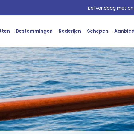
Bel vandaag met onz
tten
Bestemmingen
Rederijen
Schepen
Aanbie