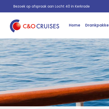
Bezoek op afspraak aan Locht 40 in Kerkrade
Home
Drankpakke