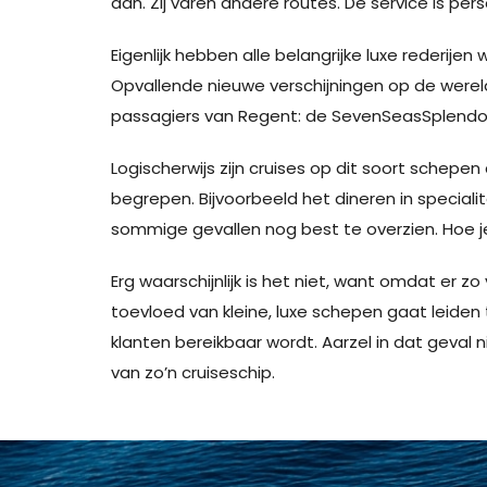
aan. Zij varen andere routes. De service is pers
Eigenlijk hebben alle belangrijke luxe rederije
Opvallende nieuwe verschijningen op de werel
passagiers van Regent: de SevenSeasSplendo
Logischerwijs zijn cruises op dit soort schepe
begrepen. Bijvoorbeeld het dineren in specialit
sommige gevallen nog best te overzien. Hoe je 
Erg waarschijnlijk is het niet, want omdat er z
toevloed van kleine, luxe schepen gaat leiden 
klanten bereikbaar wordt. Aarzel in dat geval
van zo’n cruiseschip.