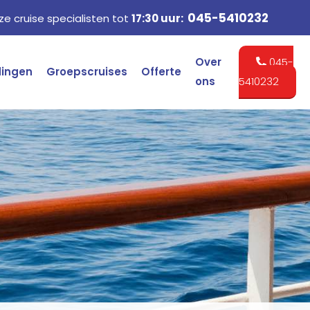
045-5410232
e cruise specialisten tot
17:30 uur:
Over
045-
dingen
Groepscruises
Offerte
ons
5410232