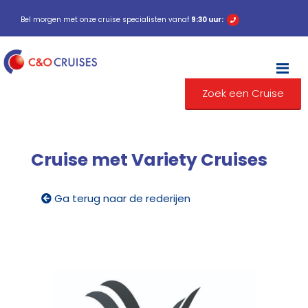
Bel morgen met onze cruise specialisten vanaf
9:30 uur:
M
Zoek een Cruise
Cruise met Variety Cruises
Ga terug naar de rederijen