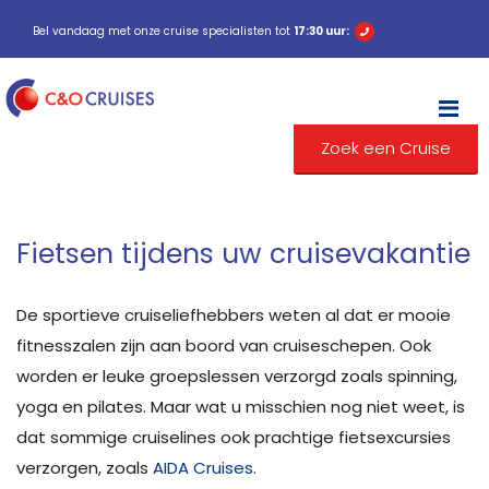
Bel vandaag met onze cruise specialisten tot
17:30 uur:
M
Zoek een Cruise
Fietsen tijdens uw cruisevakantie
De sportieve cruiseliefhebbers weten al dat er mooie
fitnesszalen zijn aan boord van cruiseschepen. Ook
worden er leuke groepslessen verzorgd zoals spinning,
yoga en pilates. Maar wat u misschien nog niet weet, is
dat sommige cruiselines ook prachtige fietsexcursies
verzorgen, zoals
AIDA Cruises
.