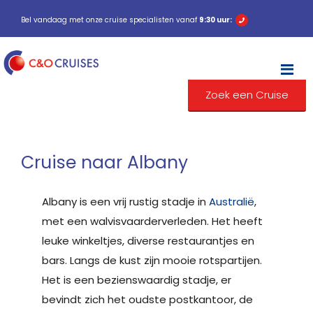
Bel vandaag met onze cruise specialisten vanaf
9:30 uur:
M
Zoek een Cruise
Cruise naar Albany
Albany is een vrij rustig stadje in
Australië
,
met een walvisvaarderverleden. Het heeft
leuke winkeltjes, diverse restaurantjes en
bars. Langs de kust zijn mooie rotspartijen.
Het is een bezienswaardig stadje, er
bevindt zich het oudste postkantoor, de