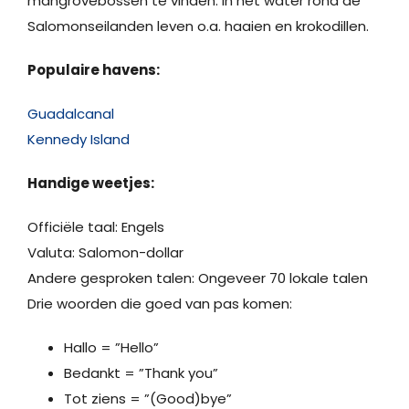
mangrovebossen te vinden. In het water rond de
Salomonseilanden leven o.a. haaien en krokodillen.
Populaire havens:
Guadalcanal
Kennedy Island
Handige weetjes:
Officiële taal: Engels
Valuta: Salomon-dollar
Andere gesproken talen: Ongeveer 70 lokale talen
Drie woorden die goed van pas komen:
Hallo = ”Hello”
Bedankt = ”Thank you”
Tot ziens = ”(Good)bye”