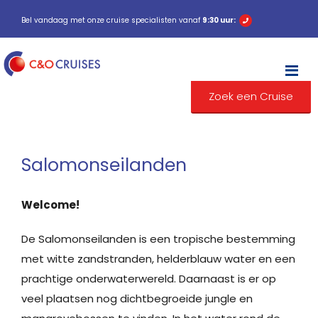
Bel vandaag met onze cruise specialisten vanaf
9:30 uur:
M
Zoek een Cruise
Salomonseilanden
Welcome!
De Salomonseilanden is een tropische bestemming
met witte zandstranden, helderblauw water en een
prachtige onderwaterwereld. Daarnaast is er op
veel plaatsen nog dichtbegroeide jungle en