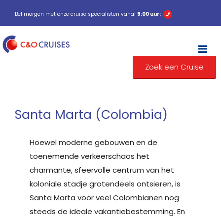
Bel morgen met onze cruise specialisten vanaf
9:00 uur:
M
Zoek een Cruise
Santa Marta (Colombia)
Hoewel moderne gebouwen en de
toenemende verkeerschaos het
charmante, sfeervolle centrum van het
koloniale stadje grotendeels ontsieren, is
Santa Marta voor veel Colombianen nog
steeds de ideale vakantiebestemming. En