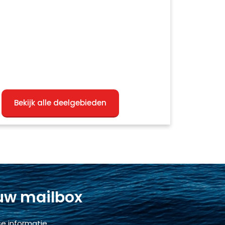
Bekijk alle deelgebieden
 uw mailbox
e informatie.