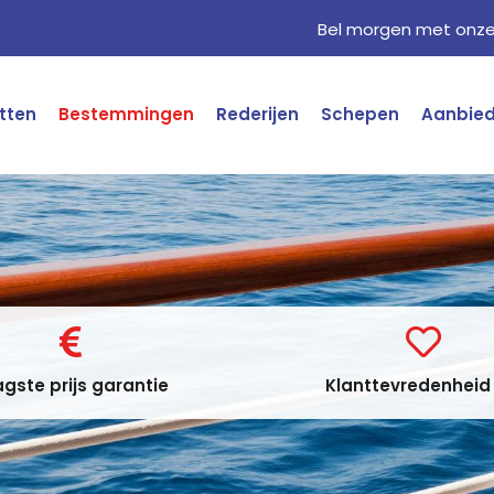
Bel morgen met onze 
tten
Bestemmingen
Rederijen
Schepen
Aanbie
gste prijs garantie
Klanttevredenheid 