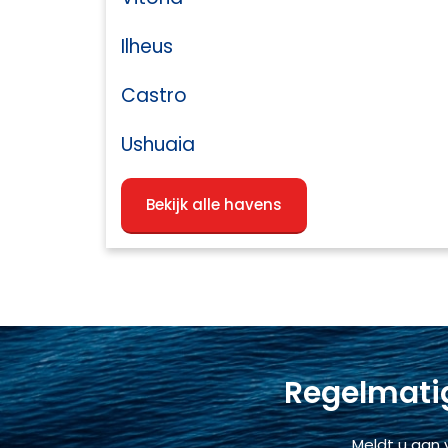
Ilheus
Castro
Ushuaia
Bekijk alle havens
Regelmatig
Meldt u aan 