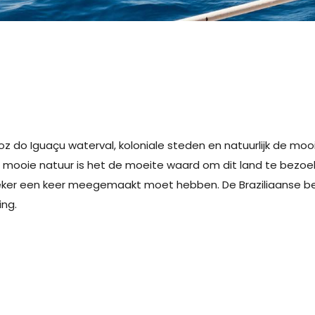
Foz do Iguaçu waterval, koloniale steden en natuurlijk de mo
 de mooie natuur is het de moeite waard om dit land te bezo
r zeker een keer meegemaakt moet hebben. De Braziliaanse b
ing.