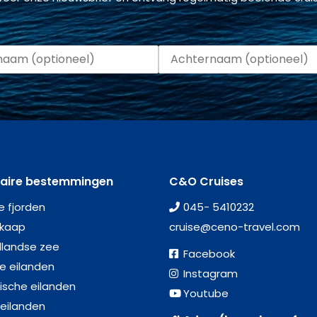
laire bestemmingen
C&O Cruises
e fjorden
045- 5410232
kaap
cruise@ceno-travel.com
llandse zee
Facebook
se eilanden
Instagram
ische eilanden
Youtube
 eilanden