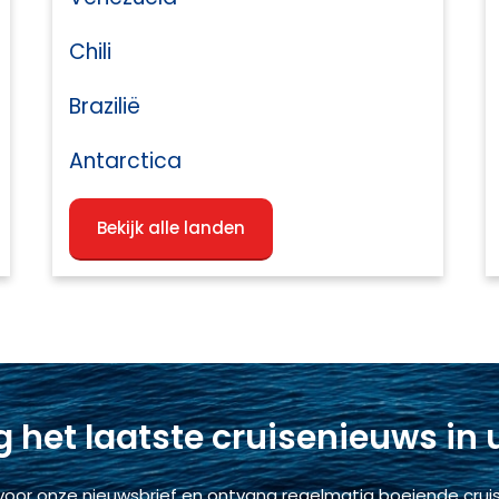
Chili
Brazilië
Antarctica
Bekijk alle landen
 het laatste cruisenieuws in
voor onze nieuwsbrief en ontvang regelmatig boeiende cruis