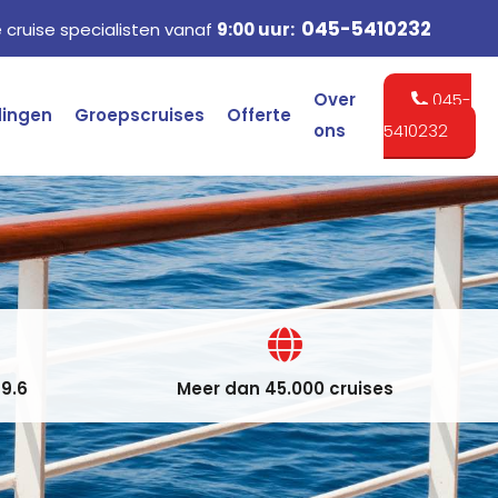
045-5410232
cruise specialisten vanaf
9:00 uur:
Over
045-
dingen
Groepscruises
Offerte
ons
5410232
9.6
Meer dan 45.000 cruises