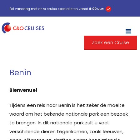
Bel vandaag met onze cruise specialisten vanaf
9:00 uur:
M
Zoek een Cruise
Benin
Bienvenue!
Tijdens een reis naar Benin is het zeker de moeite
waard om het bekende nationale park een bezoek
te brengen. In dit nationale park zult u veel
verschillende dieren tegenkomen, zoals leeuwen,