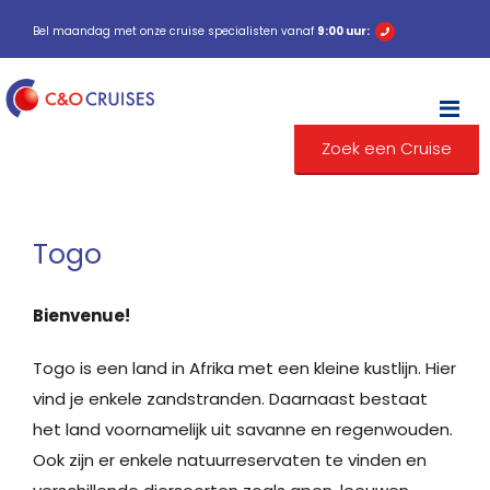
Bel maandag met onze cruise specialisten vanaf
9:00 uur:
M
Zoek een Cruise
Togo
Bienvenue!
Togo is een land in Afrika met een kleine kustlijn. Hier
vind je enkele zandstranden. Daarnaast bestaat
het land voornamelijk uit savanne en regenwouden.
Ook zijn er enkele natuurreservaten te vinden en