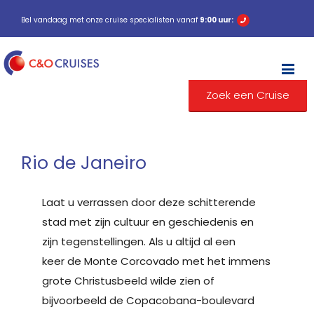
Bel vandaag met onze cruise specialisten vanaf
9:00 uur:
M
Zoek een Cruise
Rio de Janeiro
Laat u verrassen door deze schitterende
stad met zijn cultuur en geschiedenis en
zijn tegenstellingen. Als u altijd al een
keer de Monte Corcovado met het immens
grote Christusbeeld wilde zien of
bijvoorbeeld de Copacobana-boulevard