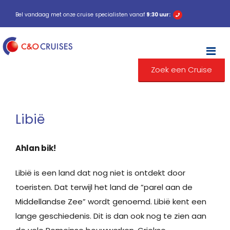
Bel vandaag met onze cruise specialisten vanaf
9:30 uur:
M
Zoek een Cruise
Libië
Ahlan bik!
Libië is een land dat nog niet is ontdekt door
toeristen. Dat terwijl het land de ”parel aan de
Middellandse Zee” wordt genoemd. Libië kent een
lange geschiedenis. Dit is dan ook nog te zien aan