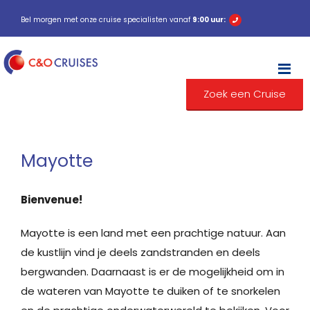
Bel morgen met onze cruise specialisten vanaf
9:00 uur:
M
Zoek een Cruise
Mayotte
Bienvenue!
Mayotte is een land met een prachtige natuur. Aan
de kustlijn vind je deels zandstranden en deels
bergwanden. Daarnaast is er de mogelijkheid om in
de wateren van Mayotte te duiken of te snorkelen