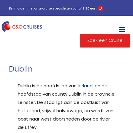
Bel morgen met onze cruise specialisten vanaf
9:30 uur:
M
Zoek een Cruise
Dublin
Dublin is de hoofdstad van
Ierland
, en de
hoofdstad van county Dublin in de provincie
Leinster. De stad ligt aan de oostkust van
het eiland, vrijwel halverwege, en wordt van
oost naar west doorsneden door de rivier
de Liffey.