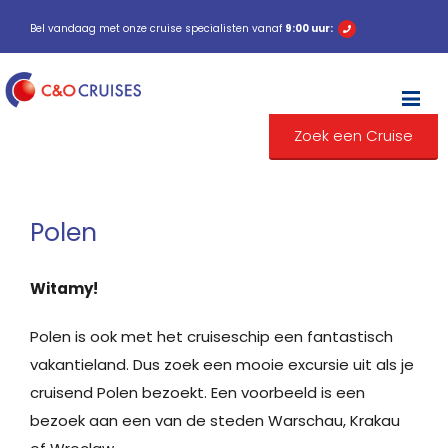
Bel vandaag met onze cruise specialisten vanaf
9:00 uur:
M
Zoek een Cruise
Polen
Witamy!
Polen is ook met het cruiseschip een fantastisch
vakantieland. Dus zoek een mooie excursie uit als je
cruisend Polen bezoekt. Een voorbeeld is een
bezoek aan een van de steden Warschau, Krakau