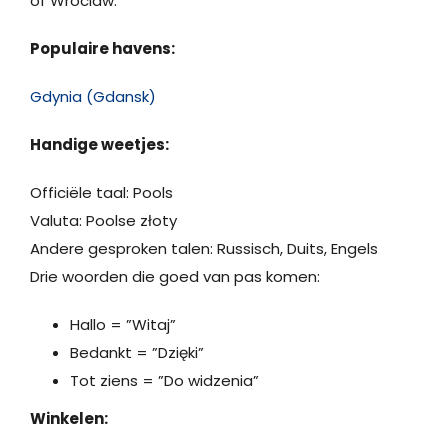
of Wroclaw.
Populaire havens:
Gdynia (Gdansk)
Handige weetjes:
Officiële taal: Pools
Valuta: Poolse złoty
Andere gesproken talen: Russisch, Duits, Engels
Drie woorden die goed van pas komen:
Hallo = ”Witaj”
Bedankt = ”Dzięki”
Tot ziens = ”Do widzenia”
Winkelen: